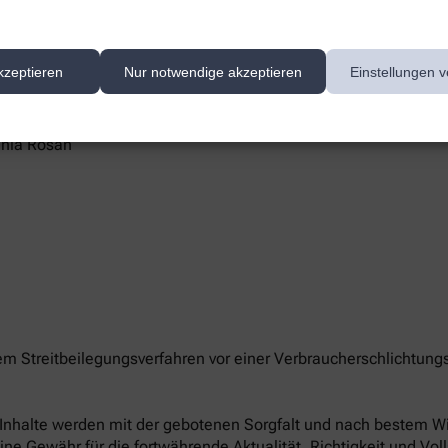
kzeptieren
Nur notwendige akzeptieren
Einstellungen v
te/-n unserer Apotheke können Sie hier erreichen:
ania Rosan
e
nem Streitbeilegungsverfahren vor einer Verbraucherschlichtung
le Inhalte werden mit der gebotenen Sorgfalt und nach bestem Wis
eine Gewähr für die fortwährende Aktualität, Richtigkeit und Vol