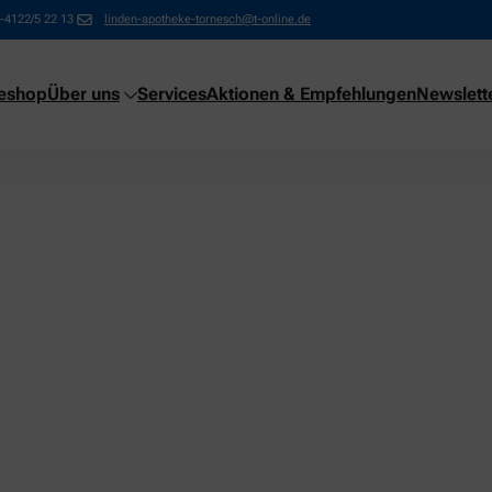
-4122/5 22 13
linden-apotheke-tornesch@t-online.de
neshop
Über uns
Services
Aktionen & Empfehlungen
Newslett