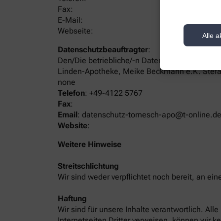
Fax:
E-Mail:
Webseite:
Alle a
Datenschutzbeauftragter
:
Den/Die betriebliche/-n Datenschutzbeauftrag
Linden-Apotheke, Meike Beckmann e.K. Stef
none
Telefon
:
+49-4122 5767
Fax
:
Email
:
datenschutz-tornesch-apo@t-online.d
Website
:
Weitere Hinweise
Streitschlichtung
Wir sind weder verpflichtet noch bereit, an ei
Haftung
Wir sind für unsere Inhalte verantwortlich. Al
Internetseiten Dritter verweisen, können wir k