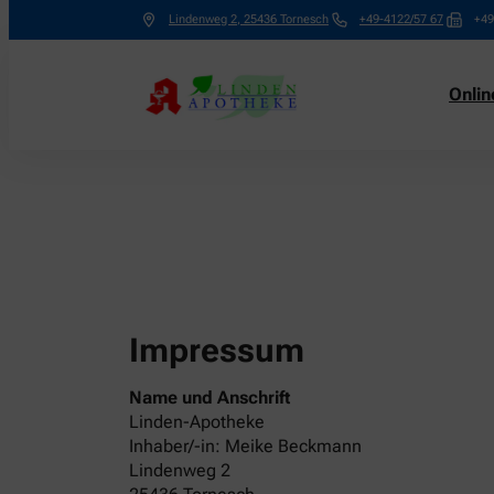
Lindenweg 2
,
25436
Tornesch
+49-4122/57 67
+49
Onli
Impressum
Name und Anschrift
Linden-Apotheke
Inhaber/-in: Meike Beckmann
Lindenweg 2