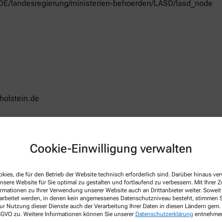
/DE/landesregierung/ministerien-behoerden/LASD/lasd_node
olstein.de
Cookie-Einwilligung verwalten
 Apothekenbetriebsordnung, Arzneimittelpreisverordnung, Bu
netseite des Bundesvereinigung Deutscher Apothekerverbände
w
kies, die für den Betrieb der Website technisch erforderlich sind. Darüber hinaus v
nsere Website für Sie optimal zu gestalten und fortlaufend zu verbessern. Mit Ihrer
 gültig im Geltungsbereich des Arzneimittelgesetzes (AMG)
ormationen zu Ihrer Verwendung unserer Website auch an Drittanbieter weiter. Soweit
rarbeitet werden, in denen kein angemessenes Datenschutzniveau besteht, stimmen Si
ur Nutzung dieser Dienste auch der Verarbeitung Ihrer Daten in diesen Ländern gem. 
 DSGVO zu. Weitere Informationen können Sie unserer
Datenschutzerklärung
entnehme