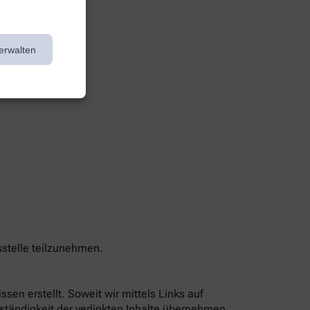
erwalten
sstelle teilzunehmen.
sen erstellt. Soweit wir mittels Links auf
lständigkeit der verlinkten Inhalte übernehmen,