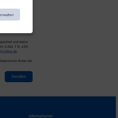
erwalten
espeichert und meine
. 6 Abs. 1 lit. a DS-
t-online.de
.
 Datenschutz finden Sie
Informationen