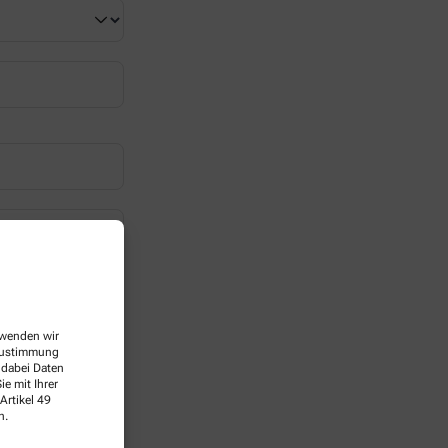
erwenden wir
 Zustimmung
 dabei Daten
e mit Ihrer
Artikel 49
n.