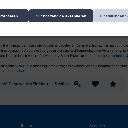
kzeptieren
Nur notwendige akzeptieren
Einstellungen v
lichtfelder aus
damit einverstanden, dass die von mir angegebenen Daten elektronisch erfasst und g
ir ausgesuchte Apotheke übergeben werden. Rechtsgrundlage der Verarbeitung ist Art
ung kann jederzeit widerrufen werden, z.B. per E-Mail an
linden-apotheke-tornesch@
 ausschließlich zur Bearbeitung Ihrer Anfrage verwendet. Weitere Informationen zum
ink:
Datenschutz
.
nsch? Dann wählen Sie bitte
den Schlüssel
Über uns
Services