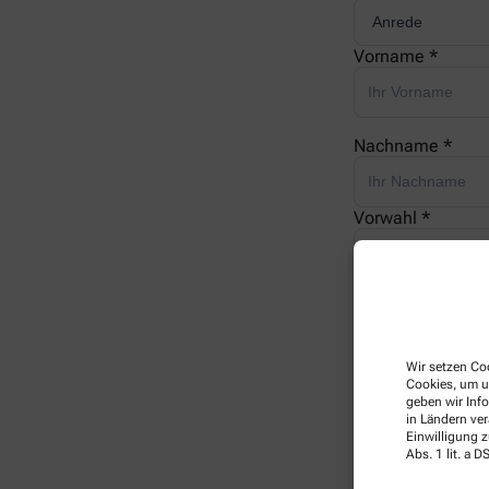
Vorname *
Nachname *
Vorwahl *
Telefonnummer 
Wir setzen Coo
E-Mail *
Cookies, um u
geben wir Inf
in Ländern ve
Einwilligung z
Ihre Nachricht *
Abs. 1 lit. a