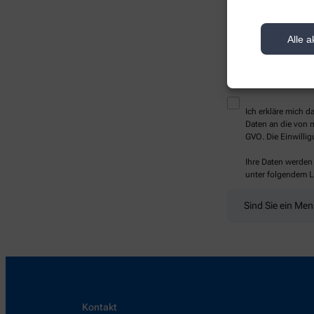
Alle a
* Bitte füllen Sie die Pf
Ich erkläre mich 
Daten an die von m
GVO. Die Einwillig
Ihre Daten werden
unter folgendem L
Sind Sie ein Me
Kontakt