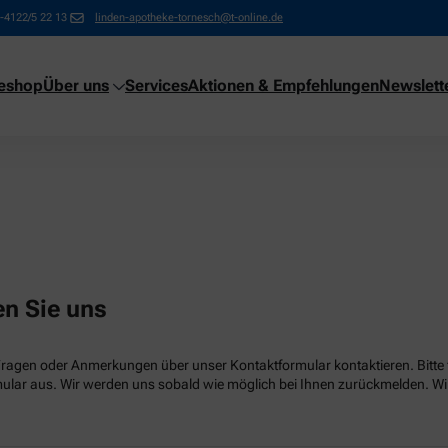
-4122/5 22 13
linden-apotheke-tornesch@t-online.de
neshop
Über uns
Services
Aktionen & Empfehlungen
Newslett
en Sie uns
Fragen oder Anmerkungen über unser Kontaktformular kontaktieren. Bitte f
lar aus. Wir werden uns sobald wie möglich bei Ihnen zurückmelden. Wir