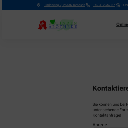
Lindenweg 2
,
25436
Tornesch
+49-4122/57 67
+49
Onli
Kontaktier
Sie können uns bei 
untenstehende Formu
Kontaktanfrage!
Anrede